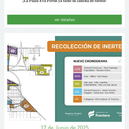
¡𝐋𝐚 𝐏𝐥𝐚𝐳𝐚 𝐄𝐯𝐚 𝐏𝐞𝐫𝐨́𝐧 𝐲𝐚 𝐭𝐢𝐞𝐧𝐞 𝐬𝐮 𝐜𝐚𝐧𝐜𝐡𝐚 𝐝𝐞 𝐟𝐮́𝐭𝐛𝐨𝐥!
ver detalles
17 de Junio de 2025