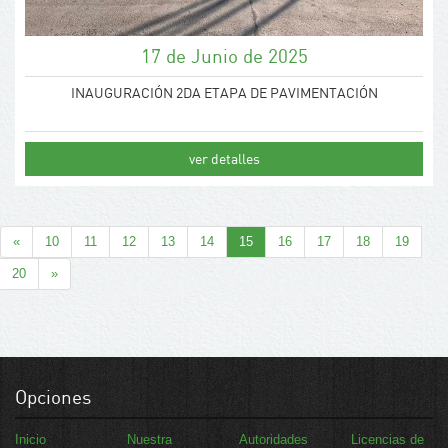
17 de Junio de 2025
INAUGURACIÓN 2DA ETAPA DE PAVIMENTACIÓN
ver detalles
«
10
11
12
13
14
15
16
17
18
19
20
»
Opciones
Inicio
Nuestra
Autoridades
Licencias de