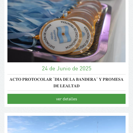
24 de Junio de 2025
𝐀𝐂𝐓𝐎 𝐏𝐑𝐎𝐓𝐎𝐂𝐎𝐋𝐀𝐑 “𝐃𝐈́𝐀 𝐃𝐄 𝐋𝐀 𝐁𝐀𝐍𝐃𝐄𝐑𝐀” 𝐘 𝐏𝐑𝐎𝐌𝐄𝐒𝐀
𝐃𝐄 𝐋𝐄𝐀𝐋𝐓𝐀𝐃
ver detalles