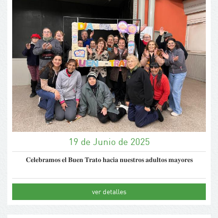
19 de Junio de 2025
𝐂𝐞𝐥𝐞𝐛𝐫𝐚𝐦𝐨𝐬 𝐞𝐥 𝐁𝐮𝐞𝐧 𝐓𝐫𝐚𝐭𝐨 𝐡𝐚𝐜𝐢𝐚 𝐧𝐮𝐞𝐬𝐭𝐫𝐨𝐬 𝐚𝐝𝐮𝐥𝐭𝐨𝐬 𝐦𝐚𝐲𝐨𝐫𝐞𝐬
ver detalles