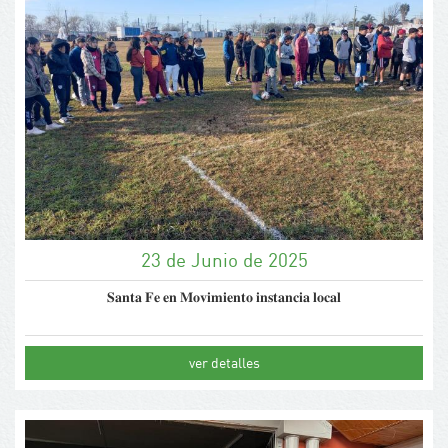
23 de Junio de 2025
𝐒𝐚𝐧𝐭𝐚 𝐅𝐞 𝐞𝐧 𝐌𝐨𝐯𝐢𝐦𝐢𝐞𝐧𝐭𝐨 𝐢𝐧𝐬𝐭𝐚𝐧𝐜𝐢𝐚 𝐥𝐨𝐜𝐚𝐥
ver detalles