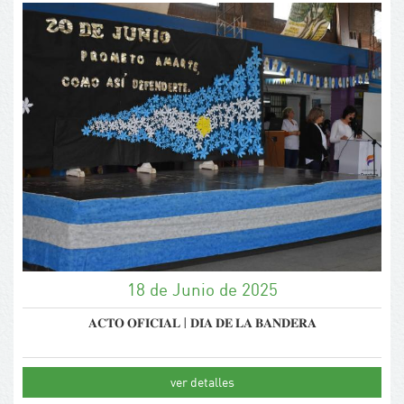
18 de Junio de 2025
𝐀𝐂𝐓𝐎 𝐎𝐅𝐈𝐂𝐈𝐀𝐋 | 𝐃𝐈́𝐀 𝐃𝐄 𝐋𝐀 𝐁𝐀𝐍𝐃𝐄𝐑𝐀
ver detalles