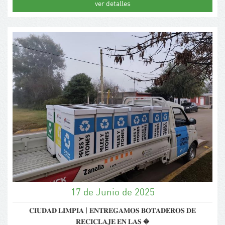
ver detalles
17 de Junio de 2025
𝐂𝐈𝐔𝐃𝐀𝐃 𝐋𝐈𝐌𝐏𝐈𝐀 | 𝐄𝐍𝐓𝐑𝐄𝐆𝐀𝐌𝐎𝐒 𝐁𝐎𝐓𝐀𝐃𝐄𝐑𝐎𝐒 𝐃𝐄
𝐑𝐄𝐂𝐈𝐂𝐋𝐀𝐉𝐄 𝐄𝐍 𝐋𝐀𝐒 �