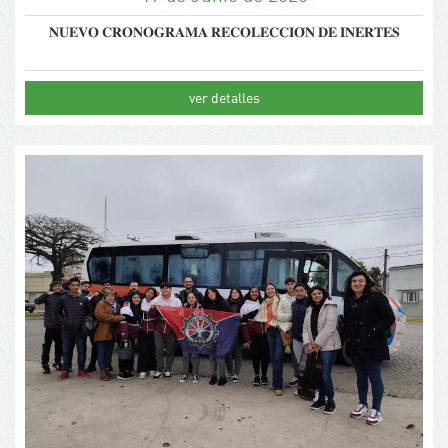
𝐍𝐔𝐄𝐕𝐎 𝐂𝐑𝐎𝐍𝐎𝐆𝐑𝐀𝐌𝐀 𝐑𝐄𝐂𝐎𝐋𝐄𝐂𝐂𝐈𝐎́𝐍 𝐃𝐄 𝐈𝐍𝐄𝐑𝐓𝐄𝐒
ver detalles