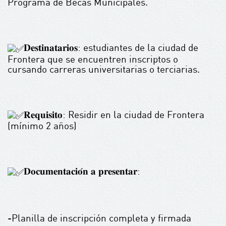
Programa de Becas Municipales.
𝐃𝐞𝐬𝐭𝐢𝐧𝐚𝐭𝐚𝐫𝐢𝐨𝐬: estudiantes de la ciudad de
Frontera que se encuentren inscriptos o
cursando carreras universitarias o terciarias.
𝐑𝐞𝐪𝐮𝐢𝐬𝐢𝐭𝐨: Residir en la ciudad de Frontera
(mínimo 2 años)
𝐃𝐨𝐜𝐮𝐦𝐞𝐧𝐭𝐚𝐜𝐢𝐨́𝐧 𝐚 𝐩𝐫𝐞𝐬𝐞𝐧𝐭𝐚𝐫:
-Planilla de inscripción completa y firmada