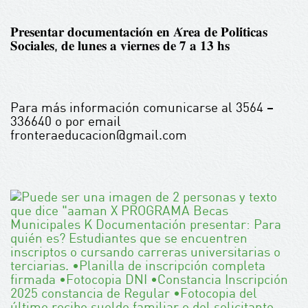
𝐏𝐫𝐞𝐬𝐞𝐧𝐭𝐚𝐫 𝐝𝐨𝐜𝐮𝐦𝐞𝐧𝐭𝐚𝐜𝐢𝐨́𝐧 𝐞𝐧 𝐀́𝐫𝐞𝐚 𝐝𝐞 𝐏𝐨𝐥𝐢́𝐭𝐢𝐜𝐚𝐬
𝐒𝐨𝐜𝐢𝐚𝐥𝐞𝐬, 𝐝𝐞 𝐥𝐮𝐧𝐞𝐬 𝐚 𝐯𝐢𝐞𝐫𝐧𝐞𝐬 𝐝𝐞 𝟕 𝐚 𝟏𝟑 𝐡𝐬
Para más información comunicarse al 3564 –
336640 o por email
fronteraeducacion@gmail.com