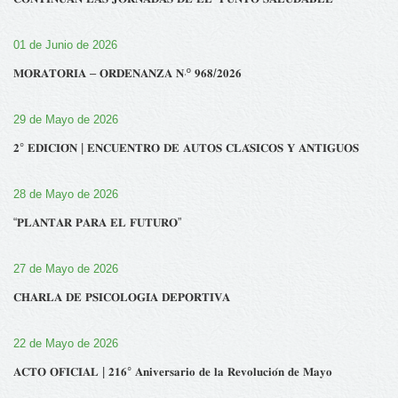
01 de Junio de 2026
𝐌𝐎𝐑𝐀𝐓𝐎𝐑𝐈𝐀 – 𝐎𝐑𝐃𝐄𝐍𝐀𝐍𝐙𝐀 𝐍‧º 𝟗𝟔𝟖/𝟐𝟎𝟐𝟔
29 de Mayo de 2026
𝟐° 𝐄𝐃𝐈𝐂𝐈𝐎́𝐍 | 𝐄𝐍𝐂𝐔𝐄𝐍𝐓𝐑𝐎 𝐃𝐄 𝐀𝐔𝐓𝐎𝐒 𝐂𝐋𝐀́𝐒𝐈𝐂𝐎𝐒 𝐘 𝐀𝐍𝐓𝐈𝐆𝐔𝐎𝐒
28 de Mayo de 2026
“𝐏𝐋𝐀𝐍𝐓𝐀𝐑 𝐏𝐀𝐑𝐀 𝐄𝐋 𝐅𝐔𝐓𝐔𝐑𝐎”
27 de Mayo de 2026
𝐂𝐇𝐀𝐑𝐋𝐀 𝐃𝐄 𝐏𝐒𝐈𝐂𝐎𝐋𝐎𝐆𝐈́𝐀 𝐃𝐄𝐏𝐎𝐑𝐓𝐈𝐕𝐀
22 de Mayo de 2026
𝐀𝐂𝐓𝐎 𝐎𝐅𝐈𝐂𝐈𝐀𝐋 | 𝟐𝟏𝟔° 𝐀𝐧𝐢𝐯𝐞𝐫𝐬𝐚𝐫𝐢𝐨 𝐝𝐞 𝐥𝐚 𝐑𝐞𝐯𝐨𝐥𝐮𝐜𝐢𝐨́𝐧 𝐝𝐞 𝐌𝐚𝐲𝐨