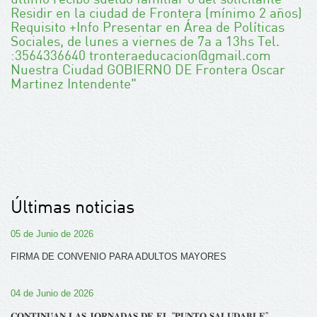
Últimas noticias
05 de Junio de 2026
FIRMA DE CONVENIO PARA ADULTOS MAYORES
04 de Junio de 2026
𝐂𝐎𝐍𝐓𝐈𝐍𝐔́𝐀𝐍 𝐋𝐀𝐒 𝐉𝐎𝐑𝐍𝐀𝐃𝐀𝐒 𝐃𝐄 𝐄𝐋 “𝐏𝐔𝐍𝐓𝐎 𝐒𝐀𝐋𝐔𝐃𝐀𝐁𝐋𝐄”