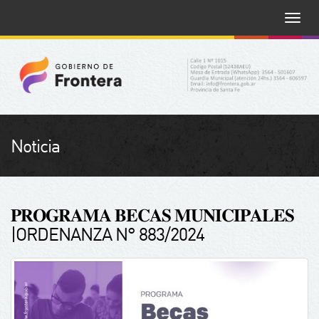
Toggle
naviga
Noticia
𝐏𝐑𝐎𝐆𝐑𝐀𝐌𝐀 𝐁𝐄𝐂𝐀𝐒 𝐌𝐔𝐍𝐈𝐂𝐈𝐏𝐀𝐋𝐄𝐒
|ORDENANZA N° 883/2024