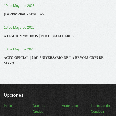
19 de Mayo de 2026
¡Felicitaciones Anexo 1329!
18 de Mayo de 2026
𝐀𝐓𝐄𝐍𝐂𝐈𝐎́𝐍 𝐕𝐄𝐂𝐈𝐍𝐎𝐒 | 𝐏𝐔𝐍𝐓𝐎 𝐒𝐀𝐋𝐔𝐃𝐀𝐁𝐋𝐄
18 de Mayo de 2026
𝐀𝐂𝐓𝐎 𝐎𝐅𝐈𝐂𝐈𝐀𝐋 | 𝟐𝟏𝟔° 𝐀𝐍𝐈𝐕𝐄𝐑𝐒𝐀𝐑𝐈𝐎 𝐃𝐄 𝐋𝐀 𝐑𝐄𝐕𝐎𝐋𝐔𝐂𝐈𝐎́𝐍 𝐃𝐄
𝐌𝐀𝐘𝐎
Opciones
Inicio
Nuestra
Autoridades
Licencias de
Ciudad
Conducir