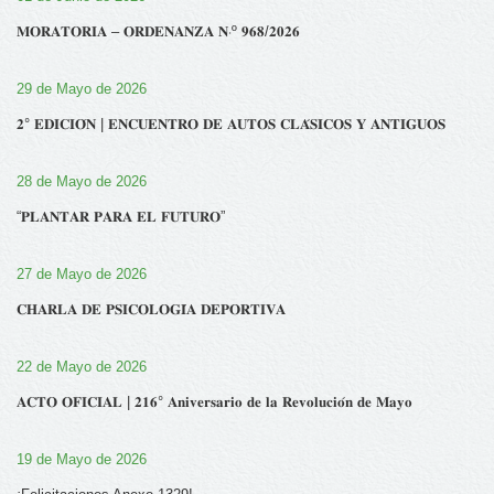
𝐌𝐎𝐑𝐀𝐓𝐎𝐑𝐈𝐀 – 𝐎𝐑𝐃𝐄𝐍𝐀𝐍𝐙𝐀 𝐍‧º 𝟗𝟔𝟖/𝟐𝟎𝟐𝟔
29 de Mayo de 2026
𝟐° 𝐄𝐃𝐈𝐂𝐈𝐎́𝐍 | 𝐄𝐍𝐂𝐔𝐄𝐍𝐓𝐑𝐎 𝐃𝐄 𝐀𝐔𝐓𝐎𝐒 𝐂𝐋𝐀́𝐒𝐈𝐂𝐎𝐒 𝐘 𝐀𝐍𝐓𝐈𝐆𝐔𝐎𝐒
28 de Mayo de 2026
“𝐏𝐋𝐀𝐍𝐓𝐀𝐑 𝐏𝐀𝐑𝐀 𝐄𝐋 𝐅𝐔𝐓𝐔𝐑𝐎”
27 de Mayo de 2026
𝐂𝐇𝐀𝐑𝐋𝐀 𝐃𝐄 𝐏𝐒𝐈𝐂𝐎𝐋𝐎𝐆𝐈́𝐀 𝐃𝐄𝐏𝐎𝐑𝐓𝐈𝐕𝐀
22 de Mayo de 2026
𝐀𝐂𝐓𝐎 𝐎𝐅𝐈𝐂𝐈𝐀𝐋 | 𝟐𝟏𝟔° 𝐀𝐧𝐢𝐯𝐞𝐫𝐬𝐚𝐫𝐢𝐨 𝐝𝐞 𝐥𝐚 𝐑𝐞𝐯𝐨𝐥𝐮𝐜𝐢𝐨́𝐧 𝐝𝐞 𝐌𝐚𝐲𝐨
19 de Mayo de 2026