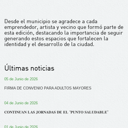
Desde el municipio se agradece a cada
emprendedor, artista y vecino que formó parte de
esta edición, destacando la importancia de seguir
generando estos espacios que fortalecen la
identidad y el desarrollo de la ciudad.
Últimas noticias
05 de Junio de 2026
FIRMA DE CONVENIO PARA ADULTOS MAYORES
04 de Junio de 2026
𝐂𝐎𝐍𝐓𝐈𝐍𝐔́𝐀𝐍 𝐋𝐀𝐒 𝐉𝐎𝐑𝐍𝐀𝐃𝐀𝐒 𝐃𝐄 𝐄𝐋 “𝐏𝐔𝐍𝐓𝐎 𝐒𝐀𝐋𝐔𝐃𝐀𝐁𝐋𝐄”
01 de Junio de 2026