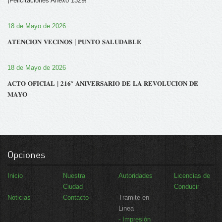
¡Felicitaciones Anexo 1329!
18 de Mayo de 2026
𝐀𝐓𝐄𝐍𝐂𝐈𝐎́𝐍 𝐕𝐄𝐂𝐈𝐍𝐎𝐒 | 𝐏𝐔𝐍𝐓𝐎 𝐒𝐀𝐋𝐔𝐃𝐀𝐁𝐋𝐄
18 de Mayo de 2026
𝐀𝐂𝐓𝐎 𝐎𝐅𝐈𝐂𝐈𝐀𝐋 | 𝟐𝟏𝟔° 𝐀𝐍𝐈𝐕𝐄𝐑𝐒𝐀𝐑𝐈𝐎 𝐃𝐄 𝐋𝐀 𝐑𝐄𝐕𝐎𝐋𝐔𝐂𝐈𝐎́𝐍 𝐃𝐄
𝐌𝐀𝐘𝐎
Opciones
Inicio
Nuestra
Autoridades
Licencias de
Ciudad
Conducir
Noticias
Contacto
Tramite en
Linea
- Impresión