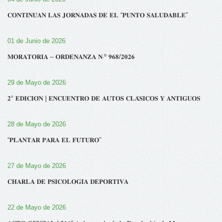
𝐂𝐎𝐍𝐓𝐈𝐍𝐔́𝐀𝐍 𝐋𝐀𝐒 𝐉𝐎𝐑𝐍𝐀𝐃𝐀𝐒 𝐃𝐄 𝐄𝐋 “𝐏𝐔𝐍𝐓𝐎 𝐒𝐀𝐋𝐔𝐃𝐀𝐁𝐋𝐄”
01 de Junio de 2026
𝐌𝐎𝐑𝐀𝐓𝐎𝐑𝐈𝐀 – 𝐎𝐑𝐃𝐄𝐍𝐀𝐍𝐙𝐀 𝐍‧º 𝟗𝟔𝟖/𝟐𝟎𝟐𝟔
29 de Mayo de 2026
𝟐° 𝐄𝐃𝐈𝐂𝐈𝐎́𝐍 | 𝐄𝐍𝐂𝐔𝐄𝐍𝐓𝐑𝐎 𝐃𝐄 𝐀𝐔𝐓𝐎𝐒 𝐂𝐋𝐀́𝐒𝐈𝐂𝐎𝐒 𝐘 𝐀𝐍𝐓𝐈𝐆𝐔𝐎𝐒
28 de Mayo de 2026
“𝐏𝐋𝐀𝐍𝐓𝐀𝐑 𝐏𝐀𝐑𝐀 𝐄𝐋 𝐅𝐔𝐓𝐔𝐑𝐎”
27 de Mayo de 2026
𝐂𝐇𝐀𝐑𝐋𝐀 𝐃𝐄 𝐏𝐒𝐈𝐂𝐎𝐋𝐎𝐆𝐈́𝐀 𝐃𝐄𝐏𝐎𝐑𝐓𝐈𝐕𝐀
22 de Mayo de 2026