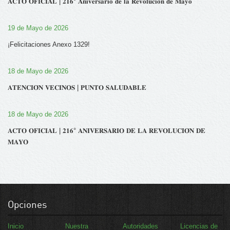
𝐀𝐂𝐓𝐎 𝐎𝐅𝐈𝐂𝐈𝐀𝐋 | 𝟐𝟏𝟔° 𝐀𝐧𝐢𝐯𝐞𝐫𝐬𝐚𝐫𝐢𝐨 𝐝𝐞 𝐥𝐚 𝐑𝐞𝐯𝐨𝐥𝐮𝐜𝐢𝐨́𝐧 𝐝𝐞 𝐌𝐚𝐲𝐨
19 de Mayo de 2026
¡Felicitaciones Anexo 1329!
18 de Mayo de 2026
𝐀𝐓𝐄𝐍𝐂𝐈𝐎́𝐍 𝐕𝐄𝐂𝐈𝐍𝐎𝐒 | 𝐏𝐔𝐍𝐓𝐎 𝐒𝐀𝐋𝐔𝐃𝐀𝐁𝐋𝐄
18 de Mayo de 2026
𝐀𝐂𝐓𝐎 𝐎𝐅𝐈𝐂𝐈𝐀𝐋 | 𝟐𝟏𝟔° 𝐀𝐍𝐈𝐕𝐄𝐑𝐒𝐀𝐑𝐈𝐎 𝐃𝐄 𝐋𝐀 𝐑𝐄𝐕𝐎𝐋𝐔𝐂𝐈𝐎́𝐍 𝐃𝐄
𝐌𝐀𝐘𝐎
Opciones
Inicio
Nuestra
Autoridades
Licencias de