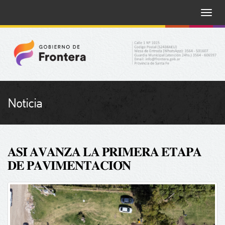
Toggle
naviga
Noticia
𝐀𝐒𝐈́ 𝐀𝐕𝐀𝐍𝐙𝐀 𝐋𝐀 𝐏𝐑𝐈𝐌𝐄𝐑𝐀 𝐄𝐓𝐀𝐏𝐀
𝐃𝐄 𝐏𝐀𝐕𝐈𝐌𝐄𝐍𝐓𝐀𝐂𝐈𝐎́𝐍