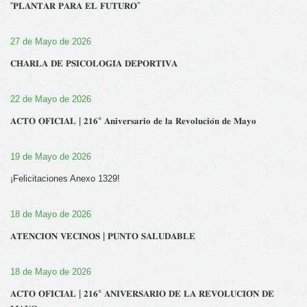
“𝐏𝐋𝐀𝐍𝐓𝐀𝐑 𝐏𝐀𝐑𝐀 𝐄𝐋 𝐅𝐔𝐓𝐔𝐑𝐎”
27 de Mayo de 2026
𝐂𝐇𝐀𝐑𝐋𝐀 𝐃𝐄 𝐏𝐒𝐈𝐂𝐎𝐋𝐎𝐆𝐈́𝐀 𝐃𝐄𝐏𝐎𝐑𝐓𝐈𝐕𝐀
22 de Mayo de 2026
𝐀𝐂𝐓𝐎 𝐎𝐅𝐈𝐂𝐈𝐀𝐋 | 𝟐𝟏𝟔° 𝐀𝐧𝐢𝐯𝐞𝐫𝐬𝐚𝐫𝐢𝐨 𝐝𝐞 𝐥𝐚 𝐑𝐞𝐯𝐨𝐥𝐮𝐜𝐢𝐨́𝐧 𝐝𝐞 𝐌𝐚𝐲𝐨
19 de Mayo de 2026
¡Felicitaciones Anexo 1329!
18 de Mayo de 2026
𝐀𝐓𝐄𝐍𝐂𝐈𝐎́𝐍 𝐕𝐄𝐂𝐈𝐍𝐎𝐒 | 𝐏𝐔𝐍𝐓𝐎 𝐒𝐀𝐋𝐔𝐃𝐀𝐁𝐋𝐄
18 de Mayo de 2026
𝐀𝐂𝐓𝐎 𝐎𝐅𝐈𝐂𝐈𝐀𝐋 | 𝟐𝟏𝟔° 𝐀𝐍𝐈𝐕𝐄𝐑𝐒𝐀𝐑𝐈𝐎 𝐃𝐄 𝐋𝐀 𝐑𝐄𝐕𝐎𝐋𝐔𝐂𝐈𝐎́𝐍 𝐃𝐄