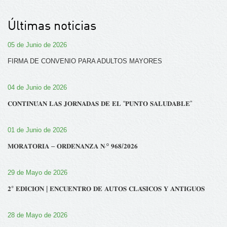
Últimas noticias
05 de Junio de 2026
FIRMA DE CONVENIO PARA ADULTOS MAYORES
04 de Junio de 2026
𝐂𝐎𝐍𝐓𝐈𝐍𝐔́𝐀𝐍 𝐋𝐀𝐒 𝐉𝐎𝐑𝐍𝐀𝐃𝐀𝐒 𝐃𝐄 𝐄𝐋 “𝐏𝐔𝐍𝐓𝐎 𝐒𝐀𝐋𝐔𝐃𝐀𝐁𝐋𝐄”
01 de Junio de 2026
𝐌𝐎𝐑𝐀𝐓𝐎𝐑𝐈𝐀 – 𝐎𝐑𝐃𝐄𝐍𝐀𝐍𝐙𝐀 𝐍‧º 𝟗𝟔𝟖/𝟐𝟎𝟐𝟔
29 de Mayo de 2026
𝟐° 𝐄𝐃𝐈𝐂𝐈𝐎́𝐍 | 𝐄𝐍𝐂𝐔𝐄𝐍𝐓𝐑𝐎 𝐃𝐄 𝐀𝐔𝐓𝐎𝐒 𝐂𝐋𝐀́𝐒𝐈𝐂𝐎𝐒 𝐘 𝐀𝐍𝐓𝐈𝐆𝐔𝐎𝐒
28 de Mayo de 2026