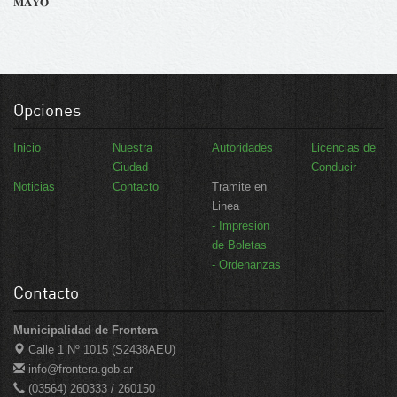
𝐌𝐀𝐘𝐎
Opciones
Inicio
Nuestra
Autoridades
Licencias de
Ciudad
Conducir
Noticias
Contacto
Tramite en
Linea
- Impresión
de Boletas
- Ordenanzas
Contacto
Municipalidad de Frontera
Calle 1 Nº 1015 (S2438AEU)
info@frontera.gob.ar
(03564) 260333 / 260150