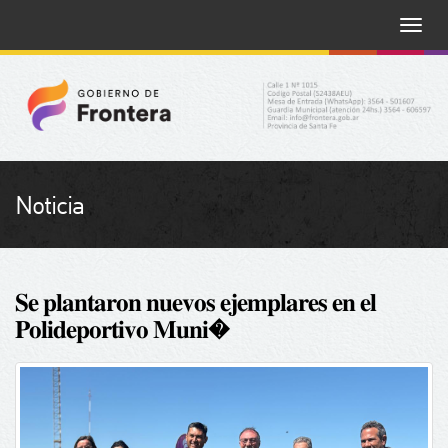
Toggle
naviga
Noticia
𝐒𝐞 𝐩𝐥𝐚𝐧𝐭𝐚𝐫𝐨𝐧 𝐧𝐮𝐞𝐯𝐨𝐬 𝐞𝐣𝐞𝐦𝐩𝐥𝐚𝐫𝐞𝐬 𝐞𝐧 𝐞𝐥
𝐏𝐨𝐥𝐢𝐝𝐞𝐩𝐨𝐫𝐭𝐢𝐯𝐨 𝐌𝐮𝐧𝐢�